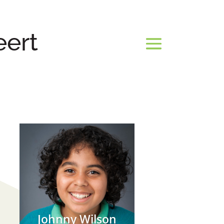
eert
Johnny Wilson