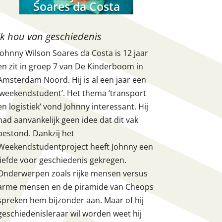
Soares da Costa
Ik hou van geschiedenis
Johnny Wilson Soares da Costa is 12 jaar
en zit in groep 7 van De Kinderboom in
Amsterdam Noord. Hij is al een jaar een
’weekendstudent’. Het thema ‘transport
en logistiek’ vond Johnny interessant. Hij
had aanvankelijk geen idee dat dit vak
bestond. Dankzij het
Weekendstudentproject heeft Johnny een
liefde voor geschiedenis gekregen.
Onderwerpen zoals rijke mensen versus
arme mensen en de piramide van Cheops
spreken hem bijzonder aan. Maar of hij
geschiedenisleraar wil worden weet hij