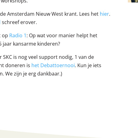
erworkshops.
 in de Amsterdam Nieuw West krant. Lees het
hier
.
d
schreef erover.
t op
Radio 1
: Op wat voor manier helpt het
 jaar kansarme kinderen?
r SKC is nog veel support nodig, 1 van de
unt doneren is
het Debattoernooi
. Kun je iets
n. We zijn je erg dankbaar.)