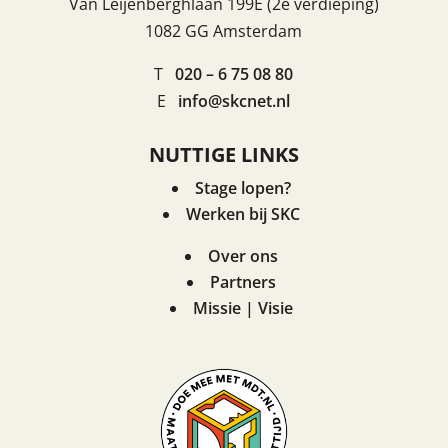
Van Leijenberghlaan 199E (2e verdieping)
1082 GG Amsterdam
T
020 – 6 75 08 80
E
info@skcnet.nl
NUTTIGE LINKS
Stage lopen?
Werken bij SKC
Over ons
Partners
Missie | Visie