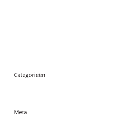
april 2021
januari 2021
december 2020
oktober 2020
maart 2020
augustus 2019
Categorieën
Nieuws
Vacatures
Meta
Login
Vermeldingen feed