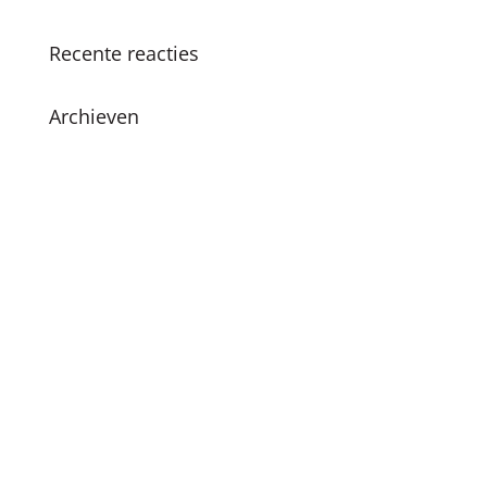
Recente reacties
Archieven
juni 2026
december 2024
november 2024
oktober 2024
juli 2024
april 2024
maart 2024
februari 2024
december 2023