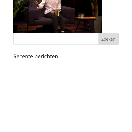
Recente berichten
Koninklijk bezoek
Fijne feestdagen en een mooi 2025
Boekpresentatie ‘Als ik de baas was van
Amsterdam’ in Nationale Onderwijsgids
SKC viert 25-jarig jubileum met vernieuwde
methodiek en boekpresentatie
Succesvolle SKC Zomerschool: Een zomer vol
leren en plezier