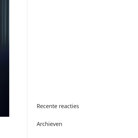
Boekpresentatie ‘Als ik
de baas was van
Amsterdam’ in Nationale
Onderwijsgids
SKC viert 25-jarig
jubileum met vernieuwde
methodiek en
boekpresentatie
Succesvolle SKC
Zomerschool: Een zomer
vol leren en plezier
Recente reacties
Archieven
juni 2026