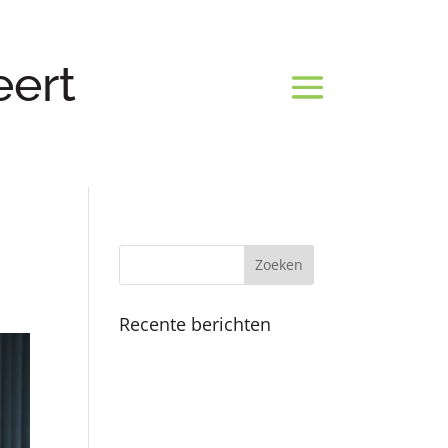
eert
Recente berichten
Koninklijk bezoek
Fijne feestdagen en een
mooi 2025