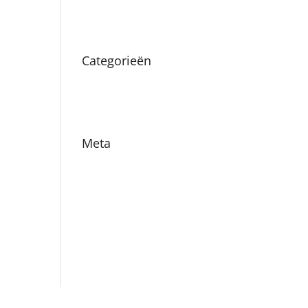
augustus 2019
Categorieën
Nieuws
Vacatures
Meta
Login
Vermeldingen feed
Reacties feed
WordPress.org