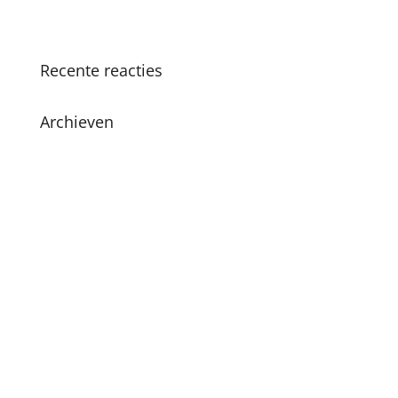
leren en plezier
Recente reacties
Archieven
juni 2026
december 2024
november 2024
oktober 2024
juli 2024
april 2024
maart 2024
februari 2024