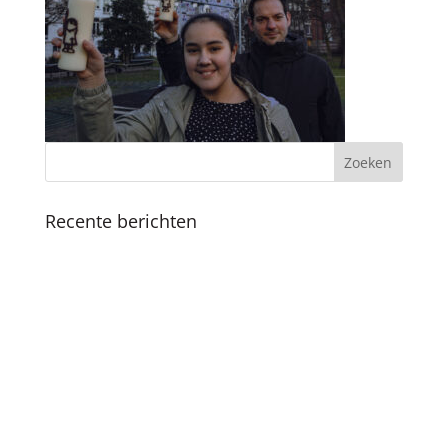
Recente berichten
Koninklijk bezoek
Fijne feestdagen en een mooi 2025
Boekpresentatie ‘Als ik de baas was van
Amsterdam’ in Nationale Onderwijsgids
SKC viert 25-jarig jubileum met vernieuwde
methodiek en boekpresentatie
Succesvolle SKC Zomerschool: Een zomer vol