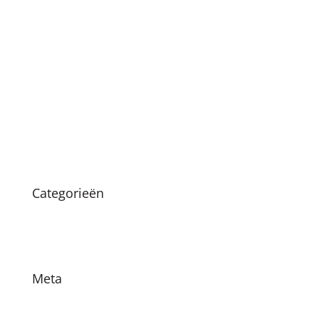
mei 2021
april 2021
januari 2021
december 2020
oktober 2020
maart 2020
augustus 2019
Categorieën
Nieuws
Vacatures
Meta
Login