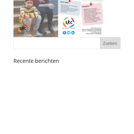
Recente berichten
Koninklijk bezoek
Fijne feestdagen en een mooi 2025
Boekpresentatie ‘Als ik de baas was van
Amsterdam’ in Nationale Onderwijsgids
SKC viert 25-jarig jubileum met vernieuwde
methodiek en boekpresentatie
Succesvolle SKC Zomerschool: Een zomer vol