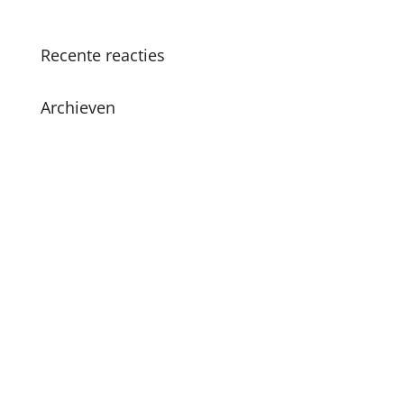
leren en plezier
Recente reacties
Archieven
juni 2026
december 2024
november 2024
oktober 2024
juli 2024
april 2024
maart 2024
februari 2024
december 2023