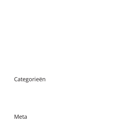
april 2021
januari 2021
december 2020
oktober 2020
maart 2020
augustus 2019
Categorieën
Nieuws
Vacatures
Meta
Login
Vermeldingen feed