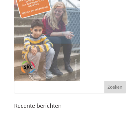
Recente berichten
Koninklijk bezoek
Fijne feestdagen en een mooi 2025
Boekpresentatie ‘Als ik de baas was van