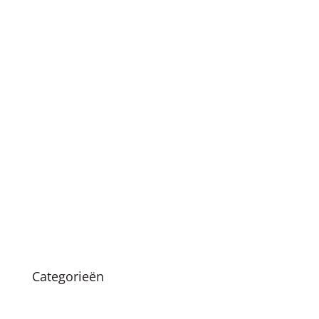
november 2021
september 2021
juli 2021
mei 2021
april 2021
januari 2021
december 2020
oktober 2020
maart 2020
augustus 2019
Categorieën
Nieuws