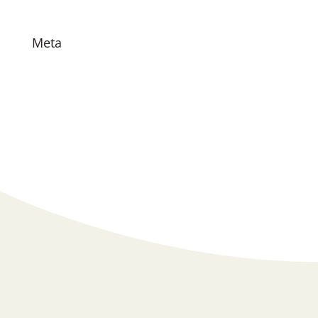
Vacatures
Meta
Login
Vermeldingen feed
Reacties feed
WordPress.org