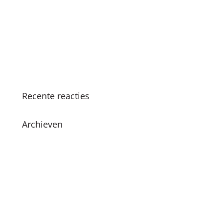
Amsterdam’ in Nationale Onderwijsgids
SKC viert 25-jarig jubileum met vernieuwde
methodiek en boekpresentatie
Succesvolle SKC Zomerschool: Een zomer vol
leren en plezier
Recente reacties
Archieven
juni 2026
december 2024
november 2024
oktober 2024
juli 2024