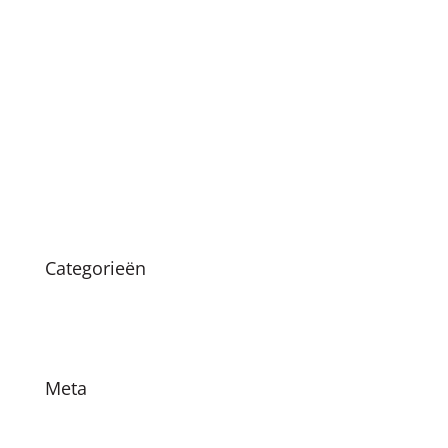
mei 2021
april 2021
januari 2021
december 2020
oktober 2020
maart 2020
augustus 2019
Categorieën
Nieuws
Vacatures
Meta
Login