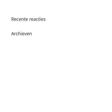
leren en plezier
Recente reacties
Archieven
juni 2026
december 2024
november 2024
oktober 2024
juli 2024
april 2024
maart 2024
februari 2024
december 2023