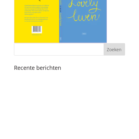
Recente berichten
Koninklijk bezoek
Fijne feestdagen en een mooi 2025
Boekpresentatie ‘Als ik de baas was van
Amsterdam’ in Nationale Onderwijsgids
SKC viert 25-jarig jubileum met vernieuwde
methodiek en boekpresentatie
Succesvolle SKC Zomerschool: Een zomer vol