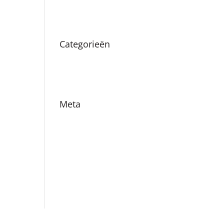
augustus 2019
Categorieën
Nieuws
Vacatures
Meta
Login
Vermeldingen feed
Reacties feed
WordPress.org