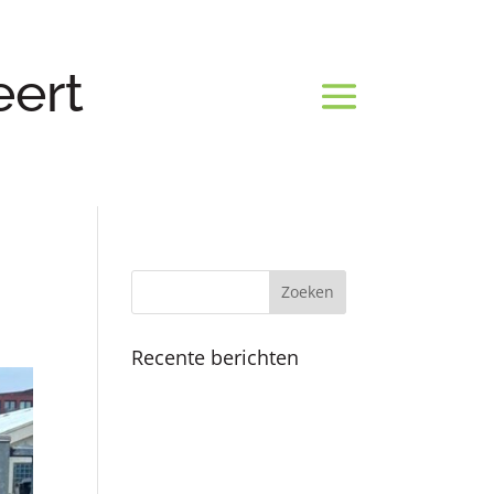
eert
Recente berichten
Koninklijk bezoek
Fijne feestdagen en een
mooi 2025