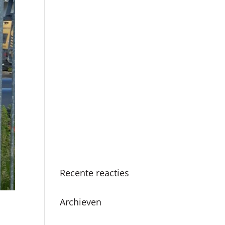
Boekpresentatie ‘Als ik
de baas was van
Amsterdam’ in Nationale
Onderwijsgids
SKC viert 25-jarig
jubileum met vernieuwde
methodiek en
boekpresentatie
Succesvolle SKC
Zomerschool: Een zomer
vol leren en plezier
Recente reacties
Archieven
juni 2026