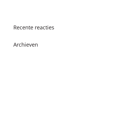
Succesvolle SKC Zomerschool: Een zomer vol
leren en plezier
Recente reacties
Archieven
juni 2026
december 2024
november 2024
oktober 2024
juli 2024
april 2024
maart 2024
februari 2024