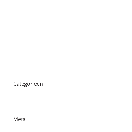
mei 2021
april 2021
januari 2021
december 2020
oktober 2020
maart 2020
augustus 2019
Categorieën
Nieuws
Vacatures
Meta
Login