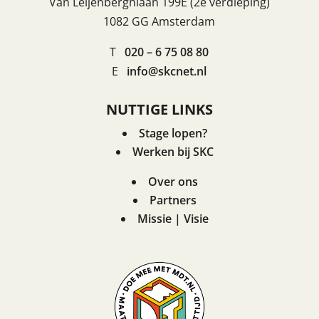
Van Leijenberghlaan 199E (2e verdieping)
1082 GG Amsterdam
T
020 – 6 75 08 80
E
info@skcnet.nl
NUTTIGE LINKS
Stage lopen?
Werken bij SKC
Over ons
Partners
Missie | Visie