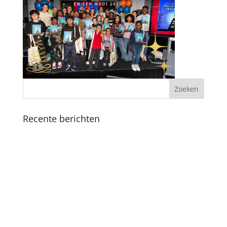
Recente berichten
Koninklijk bezoek
Fijne feestdagen en een mooi 2025
Boekpresentatie ‘Als ik de baas was van
Amsterdam’ in Nationale Onderwijsgids
SKC viert 25-jarig jubileum met vernieuwde
methodiek en boekpresentatie