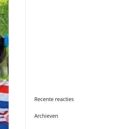
Boekpresentatie ‘Als ik
de baas was van
Amsterdam’ in Nationale
Onderwijsgids
SKC viert 25-jarig
jubileum met vernieuwde
methodiek en
boekpresentatie
Succesvolle SKC
Zomerschool: Een zomer
vol leren en plezier
Recente reacties
Archieven
juni 2026