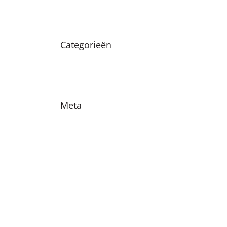
augustus 2019
Categorieën
Nieuws
Vacatures
Meta
Login
Vermeldingen feed
Reacties feed
WordPress.org