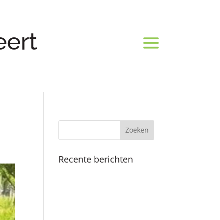
eert
Recente berichten
Koninklijk bezoek
Fijne feestdagen en een
mooi 2025