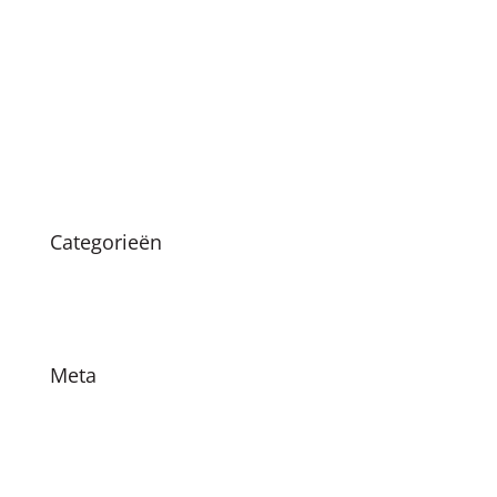
januari 2021
december 2020
oktober 2020
maart 2020
augustus 2019
Categorieën
Nieuws
Vacatures
Meta
Login
Vermeldingen feed
Reacties feed