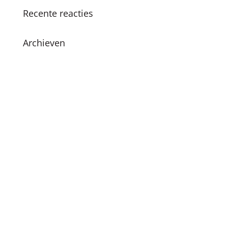
Recente reacties
Archieven
juni 2026
december 2024
november 2024
oktober 2024
juli 2024
april 2024
maart 2024
februari 2024
december 2023
oktober 2023