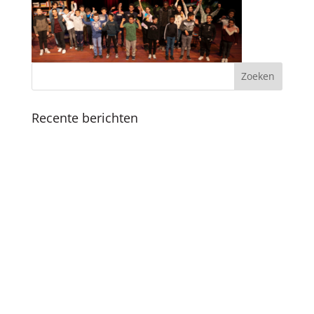
Recente berichten
Koninklijk bezoek
Fijne feestdagen en een mooi 2025
Boekpresentatie ‘Als ik de baas was van
Amsterdam’ in Nationale Onderwijsgids
SKC viert 25-jarig jubileum met vernieuwde
methodiek en boekpresentatie
Succesvolle SKC Zomerschool: Een zomer vol
leren en plezier