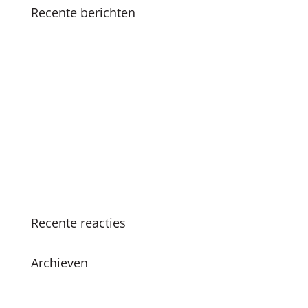
Recente berichten
Koninklijk bezoek
Fijne feestdagen en een mooi 2025
Boekpresentatie ‘Als ik de baas was van
Amsterdam’ in Nationale Onderwijsgids
SKC viert 25-jarig jubileum met vernieuwde
methodiek en boekpresentatie
Succesvolle SKC Zomerschool: Een zomer vol
leren en plezier
Recente reacties
Archieven
juni 2026