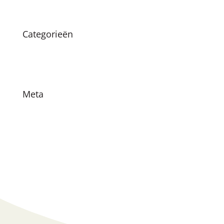
augustus 2019
Categorieën
Nieuws
Vacatures
Meta
Login
Vermeldingen feed
Reacties feed
WordPress.org