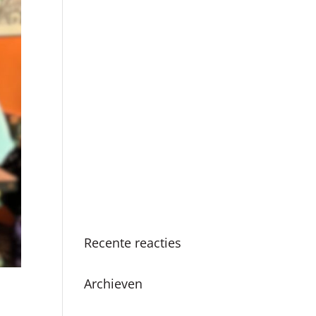
Boekpresentatie ‘Als ik
de baas was van
Amsterdam’ in Nationale
Onderwijsgids
SKC viert 25-jarig
jubileum met vernieuwde
methodiek en
boekpresentatie
Succesvolle SKC
Zomerschool: Een zomer
vol leren en plezier
Recente reacties
Archieven
juni 2026