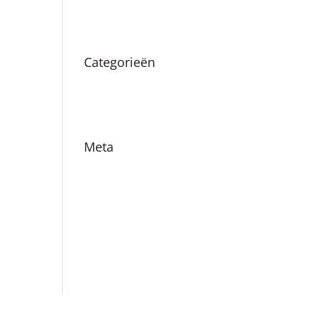
augustus 2019
Categorieën
Nieuws
Vacatures
Meta
Login
Vermeldingen feed
Reacties feed
WordPress.org