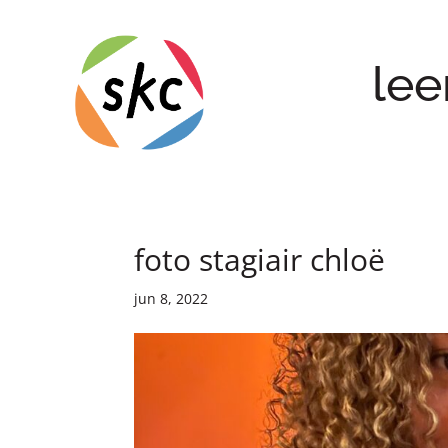
lee
foto stagiair chloë
jun 8, 2022