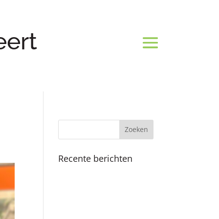
eert
Recente berichten
Koninklijk bezoek
Fijne feestdagen en een
mooi 2025