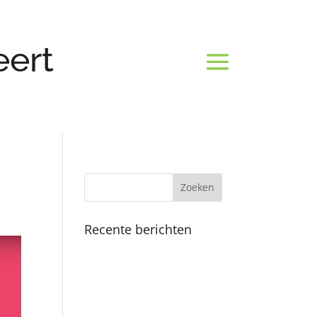
eert
Recente berichten
Koninklijk bezoek
Fijne feestdagen en een
mooi 2025