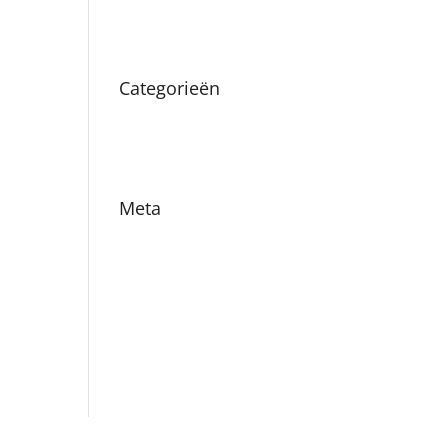
augustus 2019
Categorieën
Nieuws
Vacatures
Meta
Login
Vermeldingen feed
Reacties feed
WordPress.org